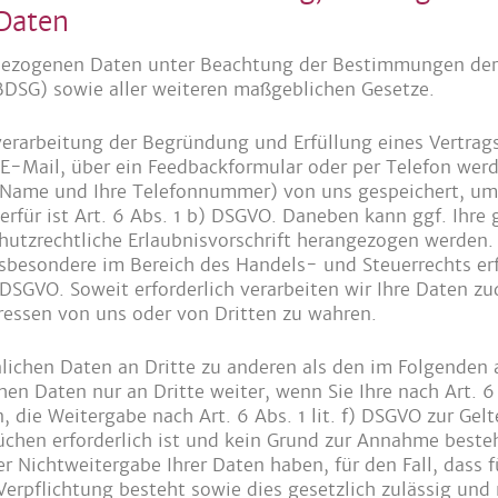
Daten
nbezogenen Daten unter Beachtung der Bestimmungen de
DSG) sowie aller weiteren maßgeblichen Gesetze.
nverarbeitung der Begründung und Erfüllung eines Vertrags
-Mail, über ein Feedbackformular oder per Telefon werd
r Name und Ihre Telefonnummer) von uns gespeichert, um
rfür ist Art. 6 Abs. 1 b) DSGVO. Daneben kann ggf. Ihre 
hutzrechtliche Erlaubnisvorschrift herangezogen werden.
nsbesondere im Bereich des Handels- und Steuerrechts erf
 DSGVO. Soweit erforderlich verarbeiten wir Ihre Daten z
ressen von uns oder von Dritten zu wahren.
nlichen Daten an Dritte zu anderen als den im Folgenden
hen Daten nur an Dritte weiter, wenn Sie Ihre nach Art. 6
en, die Weitergabe nach Art. 6 Abs. 1 lit. f) DSGVO zur 
chen erforderlich ist und kein Grund zur Annahme besteh
r Nichtweitergabe Ihrer Daten haben, für den Fall, dass f
Verpflichtung besteht sowie dies gesetzlich zulässig und 