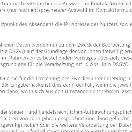
 (nur nach entsprechender Auswahl im Kontaktformular)
rs (nur nach entsprechender Auswahl im Kontaktformula
itpunkt des Absendens die IP-Adresse des Nutzers sowie
önlichen Daten werden nur zu dem Zweck der Bearbeitun
lit a DSGVO auf der Grundlage der von Ihnen freiwillig erte
im Rahmen eines bestehenden Vertrages oder zielt diese
tsgrundlage für die Verarbeitung Art. 6 Abs. lit b DSGVO.
ald sie für die Erreichung des Zweckes ihrer Erhebung nic
er Eingabemaske ist dies dann der Fall, wenn die jewei
tion dann, wenn sich aus den Umständen entnehmen lässt,
 der steuer- und handelsrechtlichen Aufbewahrungspflich
lichten von zehn Jahren gespeichert und dann gelöscht, s
ngewilligt haben oder die weitere Verarbeitung der Dat
sprüchen erforderlich ist (gesetzliche Verjährungsfrist vo