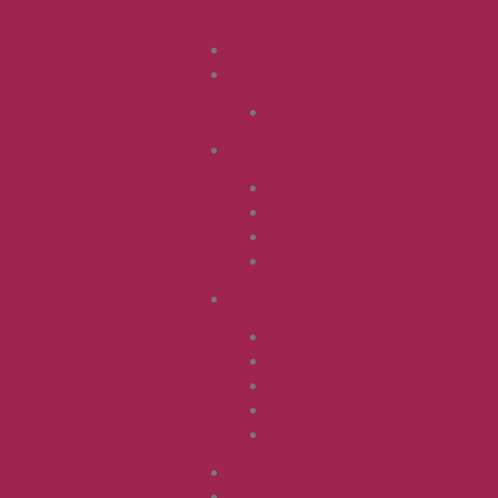
Open menu
Startseite
Standort
Praxis Radebeul
Infoseite
Was ist Podologie?
Der Podologe als Beruf
Verordnungen / Rezepte
Leistungen
Krankheitsbilder
Nagelschäden
Fußdeformitäten
Hautschäden
Systemische Erkrankunge
Diabetisches Fußsyndrom
Stellenangebote
Kontakt